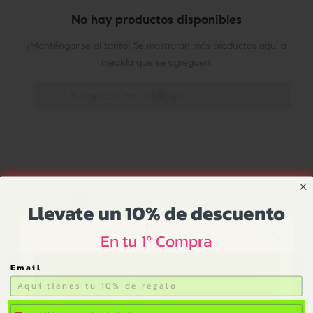
No hay productos disponibles
¡Manténganse al tanto! Se mostrarán más productos aquí a
medida que se agreguen.

Llevate un 10% de descuento
En tu 1º Compra
Email
¡¡Aviso importante!!
tlf