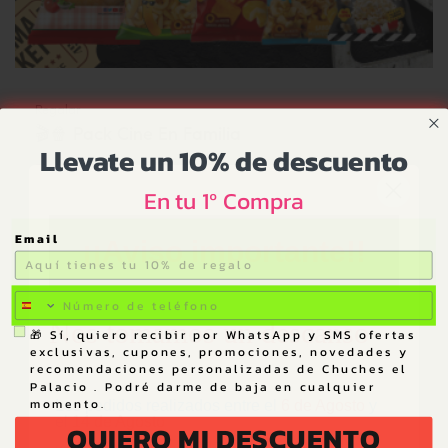
Regalar
🎬🍿 Pack Cine En Familia
Llevate un 10% de descuento
Precio
36,65 €
En tu 1º Compra
AÑADIR AL CARRITO
Email
¡¡Aviso importante!!
tlf
Mostrando 1-1 de 1 producto(s)
Nos tomamos un descanso
whatsApp
🎁 Sí, quiero recibir por WhatsApp y SMS ofertas
exclusivas, cupones, promociones, novedades y
recomendaciones personalizadas de Chuches el
Palacio . Podré darme de baja en cualquier
momento.
Los pedidos realizados entre el
6 de Agosto
y
el
14 de
​
Agosto
QUIERO MI DESCUENTO
serán enviados a partir del 15 de Agosto.