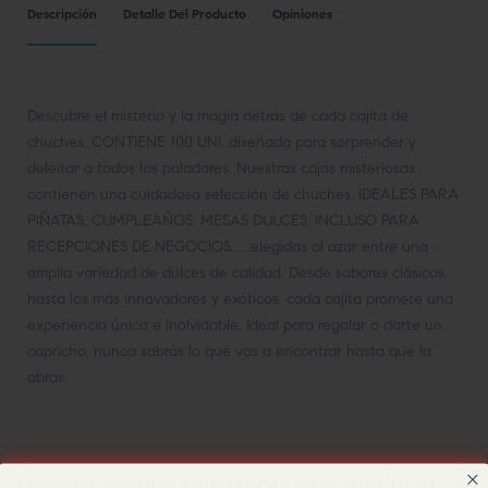
Descripción
Detalle Del Producto
Opiniones
Descubre el misterio y la magia detrás de cada cajita de
chuches, CONTIENE 100 UNI. diseñada para sorprender y
deleitar a todos los paladares. Nuestras cajas misteriosas
contienen una cuidadosa selección de chuches, IDEALES PARA
PIÑATAS, CUMPLEAÑOS, MESAS DULCES, INCLUSO PARA
RECEPCIONES DE NEGOCIOS......elegidas al azar entre una
amplia variedad de dulces de calidad. Desde sabores clásicos
hasta los más innovadores y exóticos, cada cajita promete una
experiencia única e inolvidable. Ideal para regalar o darte un
capricho, nunca sabrás lo que vas a encontrar hasta que la
abras.
Los clientes que compraron este producto