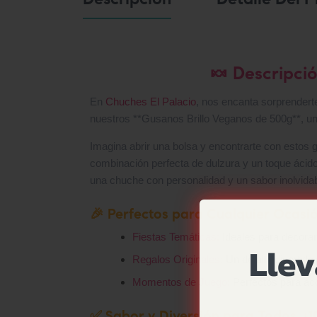
🍬 Descripció
En
Chuches El Palacio
, nos encanta sorprenderte
nuestros **Gusanos Brillo Veganos de 500g**, una 
Imagina abrir una bolsa y encontrarte con estos g
combinación perfecta de dulzura y un toque ácido
una chuche con personalidad y un sabor inolvidab
🎉 Perfectos para Cualquier Ocasió
Fiestas Temáticas:
Ideales para decorar 
Llev
Regalos Originales:
Un detalle divertido
Momentos de Juego:
Perfectos para aco
✅ Sabor y Diversión para Todos, ¡