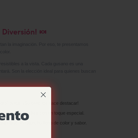
 Diversión! 🍬
rtan la imaginación. Por eso, te presentamos
color.
resistibles a la vista. Cada gusano es una
ntará. Son la elección ideal para quienes buscan
ro" dulce. ¡Su brillo los hace destacar!
uento
frute de las chuches con un toque especial.
 darte un capricho lleno de color y sabor.