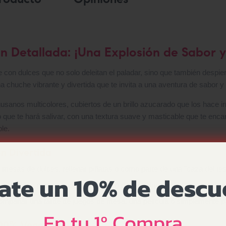
n Detallada: ¡Una Explosión de Sabor y
 con dulces que no solo deleitan el paladar, sino que también despie
chuche vibrante y divertida que te invita a una aventura de sabor y 
usanos multicolores, cubiertos de un brillo azucarado que los hace ir
 que te hará salivar, con una textura suave y masticable que te enca
le.
n Divertida
mesas de dulces, rellenar piñatas o como parte de una "caza del teso
ate un 10% de desc
 y delicioso para amigos, familiares o para cualquier persona que dis
mpañar una tarde de juegos de mesa, una película o simplemente para
En tu 1º Compra
100% Vegano!