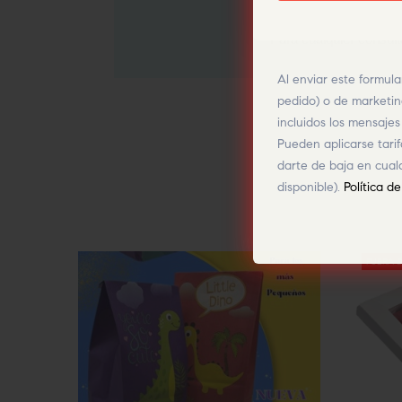
Para cualquier consult
Al enviar este formula
pedido) o de marketi
incluidos los mensaje
Pueden aplicarse tari
darte de baja en cual
disponible).
Política d
FUERA D