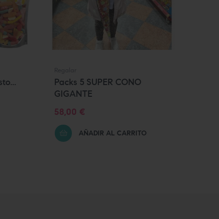
Regalar
Regal
to...
Packs 5 SUPER CONO
MIS
GIGANTE
Prec
22,0
Precio
58,00 €
AÑADIR AL CARRITO