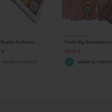
r
MIS GOMINOLAS
Regalo Exclusivo,...
Packs Big Gominolas Lis
io
Precio
0 €
52,50 €
AÑADIR AL CARRITO
AÑADIR AL CARRITO