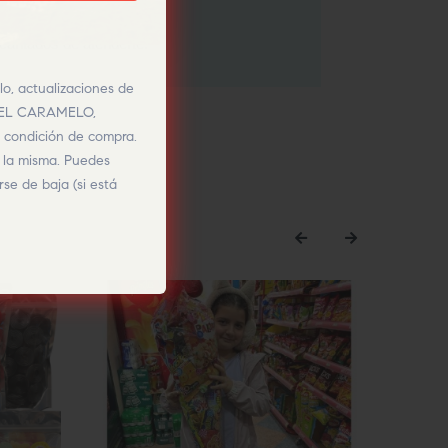
cantados de atenderte.
lo, actualizaciones de
O DEL CARAMELO,
a condición de compra.
e la misma. Puedes
se de baja (si está
‹
›