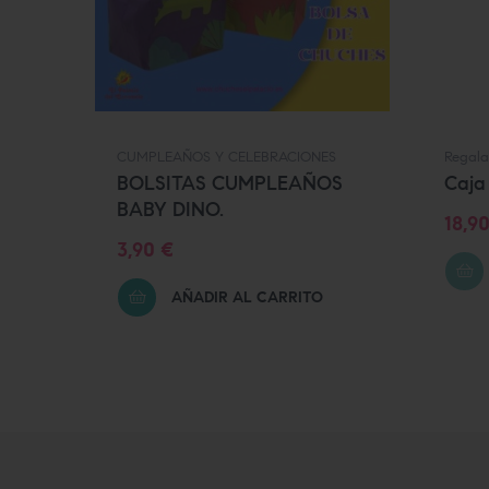
CUMPLEAÑOS Y CELEBRACIONES
Regala
BOLSITAS CUMPLEAÑOS
Caja 
BABY DINO.
Prec
18,9
Precio
3,90 €
AÑADIR AL CARRITO