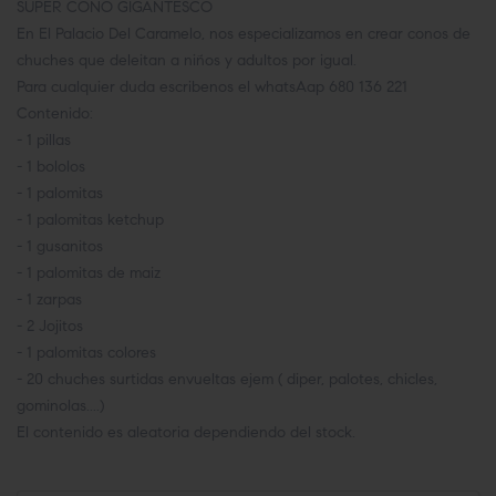
SUPER CONO GIGANTESCO
En El Palacio Del Caramelo, nos especializamos en crear conos de
chuches que deleitan a niños y adultos por igual.
Para cualquier duda escribenos el whatsAap 680 136 221
Contenido:
- 1 pillas
- 1 bololos
- 1 palomitas
- 1 palomitas ketchup
- 1 gusanitos
- 1 palomitas de maiz
- 1 zarpas
- 2 Jojitos
- 1 palomitas colores
- 20 chuches surtidas envueltas ejem ( diper, palotes, chicles,
gominolas....)
El contenido es aleatoria dependiendo del stock.