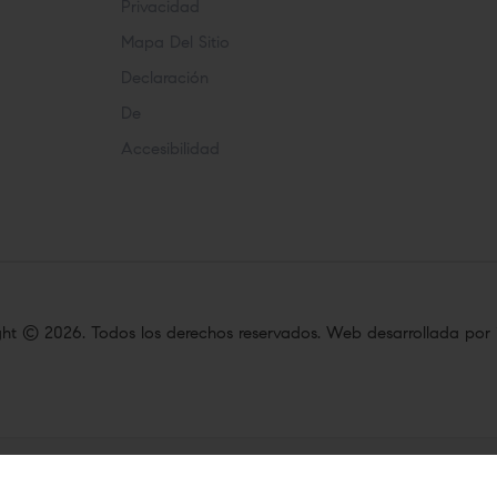
Privacidad
Mapa Del Sitio
Declaración
De
Accesibilidad
ght ©
2026. Todos los derechos reservados. Web desarrollada por