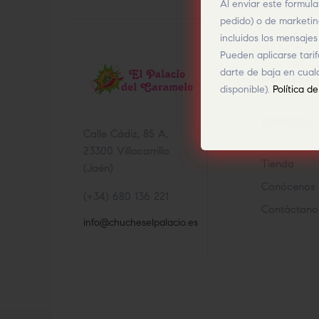
Al enviar este formula
pedido) o de marketi
incluidos los mensaje
Pueden aplicarse tari
darte de baja en cual
NUESTRA
disponible).
Política d
EMPRESA
Calle Cádiz, 85 A,
23300 Villacarrillo
Tienda
(Jaén)
Conócenos
(+34) 680 136 221
Contáctano
info@chucheselpalacio.es