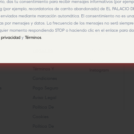
rio, das tu consentimiento para recibir mensajes informativos (por ejemp
ng (por ejemplo, recordatorios de carrito abandonado) de EL PALACI
s enviados mediante marcación automática. El consentimiento no es un
fas por mensajes y datos. La frecuencia de los mensajes no será siempr
quier momento respondiendo STOP o haciendo clic en el enlace para dar
ENLACES
CUENTA
e privacidad
y
Términos
.
Mis Pedidos
LEGALES
Mis Compras
Términos Y
Instagram
Condiciones
s
Pago Seguro
Aviso Legal
Política De
Cookies
Política De