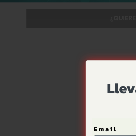
¿QUIERE
Llev
Email