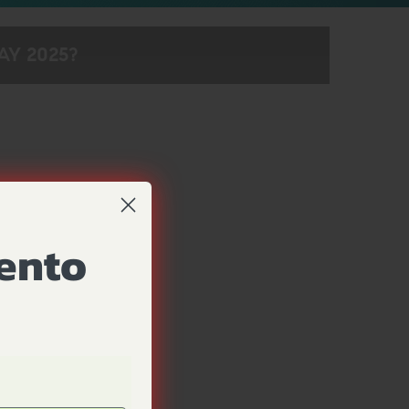
AY 2025?
uento