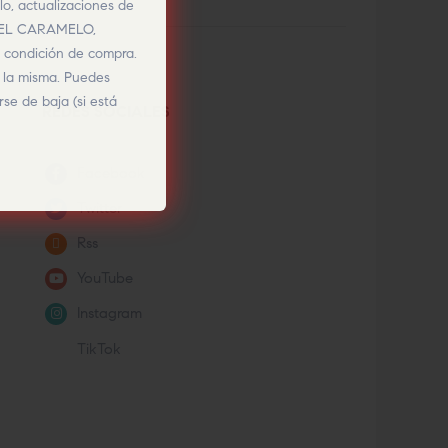
lo, actualizaciones de
O DEL CARAMELO,
a condición de compra.
e la misma. Puedes
se de baja (si está
REDES SOCIALES
Facebook
Twitter
Rss
YouTube
Instagram
TikTok