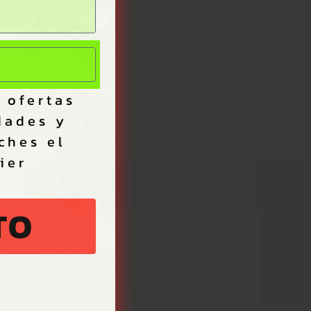
 ofertas
dades y
ches el
ier
TO