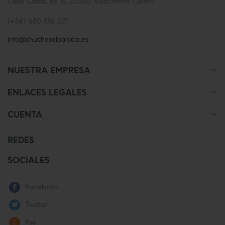
Calle Cádiz, 85 A, 23300 Villacarrillo (Jaén)
(+34) 680 136 221
info@chucheselpalacio.es

NUESTRA EMPRESA

ENLACES LEGALES

CUENTA
REDES
SOCIALES
Facebook
Twitter
Rss