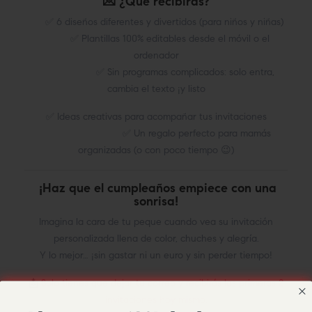
💌 ¿Qué recibirás?
✅ 6 diseños diferentes y divertidos (para niños y niñas)
✅ Plantillas 100% editables desde el móvil o el
ordenador
✅ Sin programas complicados: solo entra,
cambia el texto ¡y listo
✅ Ideas creativas para acompañar tus invitaciones
✅ Un regalo perfecto para mamás
organizadas (o con poco tiempo 😉)
¡Haz que el cumpleaños empiece con una
sonrisa!
Imagina la cara de tu peque cuando vea su invitación
personalizada llena de color, chuches y alegría.
Y lo mejor… ¡sin gastar ni un euro y sin perder tiempo!
📩
Solo tienes que dejar tu correo y recibirás las primeras 2
invitaciones hoy mismo.